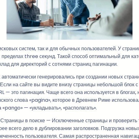
исковых систем, так и для обычных пользователей. У стра
 пределах three секунд. Такой способ оптимальный для кате
склад для директорий с сотнями страниц пагинации.
 автоматически генерировались при создании новых страниц
 Если на сайте вы видите внизу страницы небольшой блок с
 — это пагинация. Чаще всего она используется в блогах,
нского слова «pagina», которое в Древнем Риме использова
а «pango» — «укладывать», «располагать».
Страницы в поиске — Исключенные страницы и проверить т
орее всего дело в дублировании заголовков. Подгрузка новы
влеченность пользователя. Самая распространенная навига