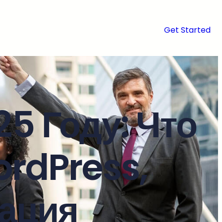
Get Started
5 Году: Что
ordPress,
ация