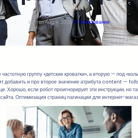
admin
·
Aug 4, 2025
·
IT Образование
астотную группу «детские кроватки», а вторую — под «колыб
ит добавить и про второе значение атрибута content — fol
е. Хорошо, если робот проигнорирует эти инструкции, но т
сайта. Оптимизация страниц пагинации для интернет-магаз