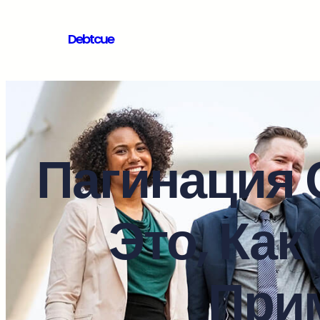
Debtcue
Пагинация 
Это, Как
При