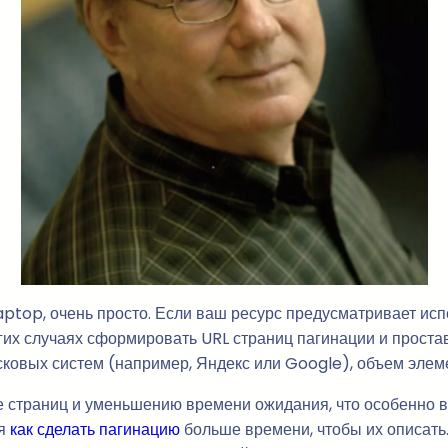
ptop, очень просто. Если ваш ресурс предусматривает исп
гих случаях сформировать URL страниц пагинации и проста
сковых систем (например, Яндекс или Google), объем элеме
ке страниц и уменьшению времени ожидания, что особенно 
ся
как сделать пагинацию
больше времени, чтобы их описать.