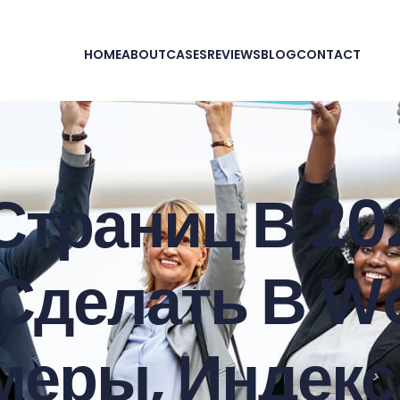
HOME
ABOUT
CASES
REVIEWS
BLOG
CONTACT
Страниц В 202
 Сделать В W
меры, Индекс